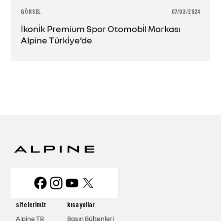
GÖRSEL
07/03/2024
İkoni̇k Premium Spor Otomobi̇l Markası
Alpine Türki̇ye’de
Media website
Go to home page
sitelerimiz
kısayollar
Alpine TR
Basın Bültenleri