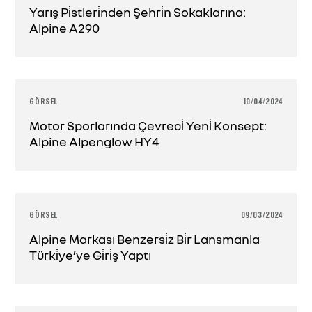
Yarış Pi̇stleri̇nden Şehri̇n Sokaklarına:
Alpine A290
GÖRSEL
10/04/2024
Motor Sporlarında Çevreci̇ Yeni̇ Konsept:
Alpine Alpenglow HY4
GÖRSEL
09/03/2024
Alpine Markası Benzersi̇z Bi̇r Lansmanla
Türki̇ye’ye Gi̇ri̇ş Yaptı