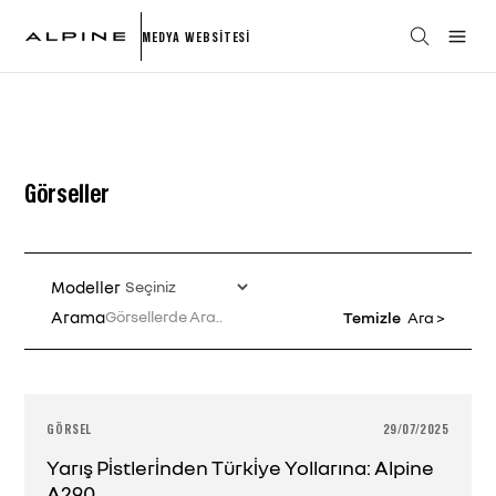
MEDYA WEBSİTESİ
Görseller
Modeller
Arama
GÖRSEL
29/07/2025
Yarış Pi̇stleri̇nden Türki̇ye Yollarına: Alpine
A290