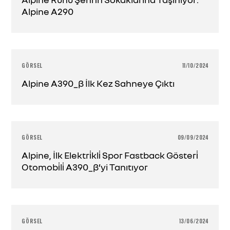
Alpine A290
GÖRSEL
11/10/2024
Alpine A390_β İlk Kez Sahneye Çıktı
GÖRSEL
09/09/2024
Alpine, İlk Elektri̇kli̇ Spor Fastback Gösteri̇
Otomobi̇li̇ A390_β’yi Tanıtıyor
GÖRSEL
13/06/2024